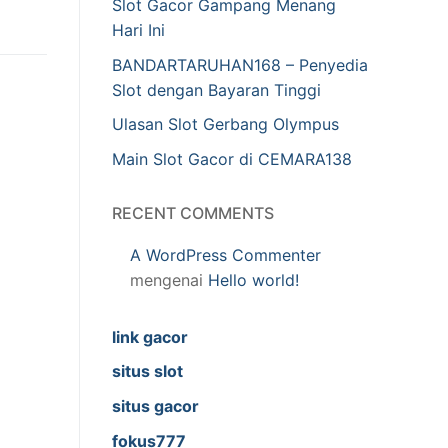
Slot Gacor Gampang Menang
Hari Ini
BANDARTARUHAN168 – Penyedia
Slot dengan Bayaran Tinggi
Ulasan Slot Gerbang Olympus
Main Slot Gacor di CEMARA138
RECENT COMMENTS
A WordPress Commenter
mengenai
Hello world!
link gacor
situs slot
situs gacor
fokus777