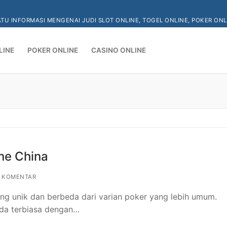
 INFORMASI MENGENAI JUDI SLOT ONLINE, TOGEL ONLINE, POKER ONL
LINE
POKER ONLINE
CASINO ONLINE
Cari:
ne China
 KOMENTAR
ang unik dan berbeda dari varian poker yang lebih umum.
nda terbiasa dengan…