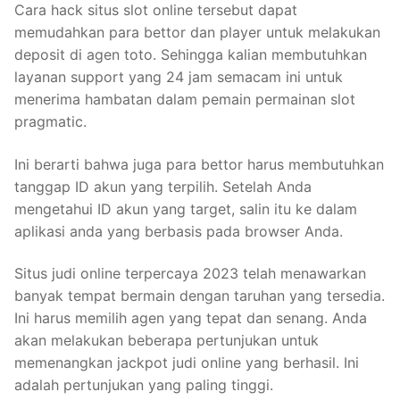
Cara hack situs slot online tersebut dapat
memudahkan para bettor dan player untuk melakukan
deposit di agen toto. Sehingga kalian membutuhkan
layanan support yang 24 jam semacam ini untuk
menerima hambatan dalam pemain permainan slot
pragmatic.
Ini berarti bahwa juga para bettor harus membutuhkan
tanggap ID akun yang terpilih. Setelah Anda
mengetahui ID akun yang target, salin itu ke dalam
aplikasi anda yang berbasis pada browser Anda.
Situs judi online terpercaya 2023 telah menawarkan
banyak tempat bermain dengan taruhan yang tersedia.
Ini harus memilih agen yang tepat dan senang. Anda
akan melakukan beberapa pertunjukan untuk
memenangkan jackpot judi online yang berhasil. Ini
adalah pertunjukan yang paling tinggi.