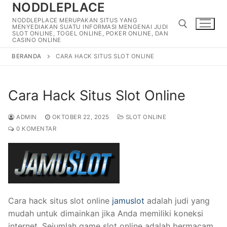
NODDLEPLACE
Lompat
ke
NODDLEPLACE MERUPAKAN SITUS YANG
MENYEDIAKAN SUATU INFORMASI MENGENAI JUDI
konten
SLOT ONLINE, TOGEL ONLINE, POKER ONLINE, DAN
CASINO ONLINE
BERANDA
CARA HACK SITUS SLOT ONLINE
Cari:
Cara Hack Situs Slot Online
ADMIN
OKTOBER 22, 2025
SLOT ONLINE
0 KOMENTAR
Cara hack situs slot online
jamuslot
adalah judi yang
mudah untuk dimainkan jika Anda memiliki koneksi
internet. Sejumlah game slot online adalah bermacam