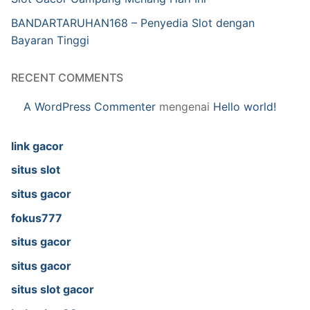
BANDARTARUHAN168 – Penyedia Slot dengan
Bayaran Tinggi
RECENT COMMENTS
A WordPress Commenter
mengenai
Hello world!
link gacor
situs slot
situs gacor
fokus777
situs gacor
situs gacor
situs slot gacor