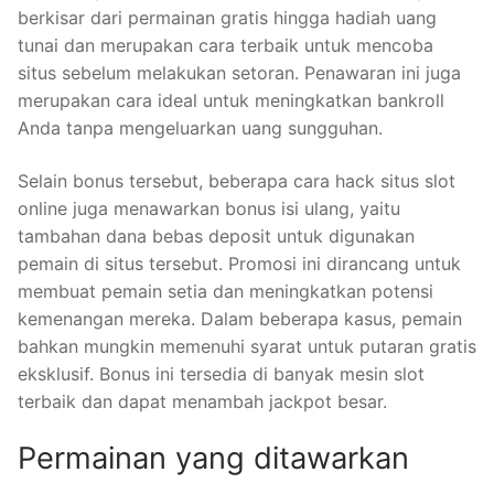
berkisar dari permainan gratis hingga hadiah uang
tunai dan merupakan cara terbaik untuk mencoba
situs sebelum melakukan setoran. Penawaran ini juga
merupakan cara ideal untuk meningkatkan bankroll
Anda tanpa mengeluarkan uang sungguhan.
Selain bonus tersebut, beberapa cara hack situs slot
online juga menawarkan bonus isi ulang, yaitu
tambahan dana bebas deposit untuk digunakan
pemain di situs tersebut. Promosi ini dirancang untuk
membuat pemain setia dan meningkatkan potensi
kemenangan mereka. Dalam beberapa kasus, pemain
bahkan mungkin memenuhi syarat untuk putaran gratis
eksklusif. Bonus ini tersedia di banyak mesin slot
terbaik dan dapat menambah jackpot besar.
Permainan yang ditawarkan