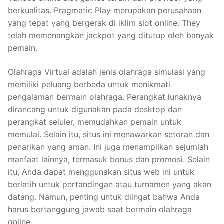
berkualitas. Pragmatic Play merupakan perusahaan
yang tepat yang bergerak di iklim slot online. They
telah memenangkan jackpot yang ditutup oleh banyak
pemain.
Olahraga Virtual adalah jenis olahraga simulasi yang
memiliki peluang berbeda untuk menikmati
pengalaman bermain olahraga. Perangkat lunaknya
dirancang untuk digunakan pada desktop dan
perangkat seluler, memudahkan pemain untuk
memulai. Selain itu, situs ini menawarkan setoran dan
penarikan yang aman. Ini juga menampilkan sejumlah
manfaat lainnya, termasuk bonus dan promosi. Selain
itu, Anda dapat menggunakan situs web ini untuk
berlatih untuk pertandingan atau turnamen yang akan
datang. Namun, penting untuk diingat bahwa Anda
harus bertanggung jawab saat bermain olahraga
online.