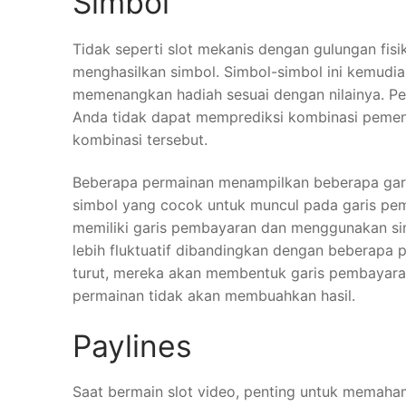
Simbol
Tidak seperti slot mekanis dengan gulungan fis
menghasilkan simbol. Simbol-simbol ini kemudia
memenangkan hadiah sesuai dengan nilainya. Pe
Anda tidak dapat memprediksi kombinasi peme
kombinasi tersebut.
Beberapa permainan menampilkan beberapa gar
simbol yang cocok untuk muncul pada garis pem
memiliki garis pembayaran dan menggunakan si
lebih fluktuatif dibandingkan dengan beberapa p
turut, mereka akan membentuk garis pembayara
permainan tidak akan membuahkan hasil.
Paylines
Saat bermain slot video, penting untuk memaha