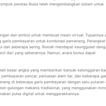
elompok peretas Rusia telah mengembangkan sistem untuk
ngan dan simbol untuk membuat mesin virtual. Tujuannya 
g garis pembayaran untuk kombinasi pemenang. Perangkat
l dan seberapa sering. Rumah mendapat keunggulan deng
il dari yang sebenarnya. Namun, acara bonus dapat
mlah besar angka yang memberikan banyak kelonggaran ba
pembayaran pencar, perluasan alam liar, dan beberapa gar
nang di beberapa garis pembayaran dengan satu putaran
esin gulungan mekanis tradisional, yang menggunakan mot
nakan pulsa digital untuk menggerakkannya.