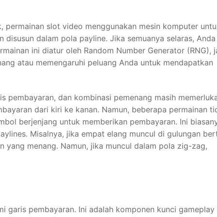
ik, permainan slot video menggunakan mesin komputer untu
n disusun dalam pola payline. Jika semuanya selaras, Anda
rmainan ini diatur oleh Random Number Generator (RNG), j
nang atau memengaruhi peluang Anda untuk mendapatkan
is pembayaran, dan kombinasi pemenang masih memerluk
bayaran dari kiri ke kanan. Namun, beberapa permainan ti
mbol berjenjang untuk memberikan pembayaran. Ini biasan
aylines. Misalnya, jika empat elang muncul di gulungan ber
n yang menang. Namun, jika muncul dalam pola zig-zag,
mi garis pembayaran. Ini adalah komponen kunci gameplay 