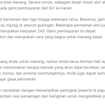
a bisa menang. Secara umum, sebagian besar mesin slot a
a garis pembayaran dari kiri ke kanan.
bervariasi dari tiga hingga beberapa ratus. Biasanya, gari
tau zigzag di seluruh gulungan. Beberapa permainan slot j
rupakan kelipatan 243. Garis pembayaran ini dapat
ol dan merupakan cara yang bagus untuk menang besar.
uang Anda untuk menang, namun Anda harus berhati-hati a
m memutuskan berapa banyak yang akan dipertaruhkan, teli
bonus, dan potensi keuntungannya. Anda juga dapat berla
agai gaya permainan.
an tambahan dengan menampilkan peringkat peserta di pap
enambah rasa persaingan dan keinginan untuk mengalahkan 