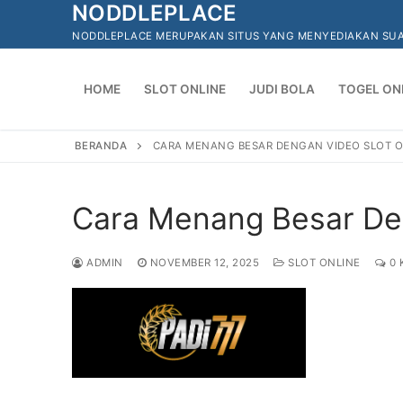
NODDLEPLACE
Lompat
ke
NODDLEPLACE MERUPAKAN SITUS YANG MENYEDIAKAN SUATU
konten
HOME
SLOT ONLINE
JUDI BOLA
TOGEL ON
BERANDA
CARA MENANG BESAR DENGAN VIDEO SLOT O
Cara Menang Besar Den
ADMIN
NOVEMBER 12, 2025
SLOT ONLINE
0 