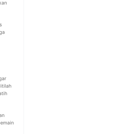
kan
s
uga
gar
tilah
tih
an
pemain