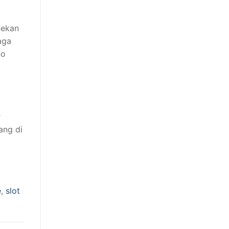
nekan
aga
no
r
ang di
e
,
slot