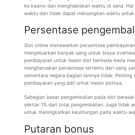
ke kasino dan menghabiskan waktu di sana. Hal
waktu dan tidak dapat meluangkan waktu untuk
Persentase pengembal
Slot online menawarkan persentase pembayaran ya
mengeluarkan banyak uang untuk biaya overhead 
pembayaran untuk mesin slot berbeda-beda menu
mengharuskan persentase tertentu dari uang ya
sementara negara bagian lainnya tidak. Pentin
pembayaran yang adil untuk mesin slotnya.
Sebagian besar pengembalian pada slot berasal
sekitar 1% dari total pengembalian. Juga tidak
untuk meningkatkan keuntungan pada waktu-wakt
Putaran bonus