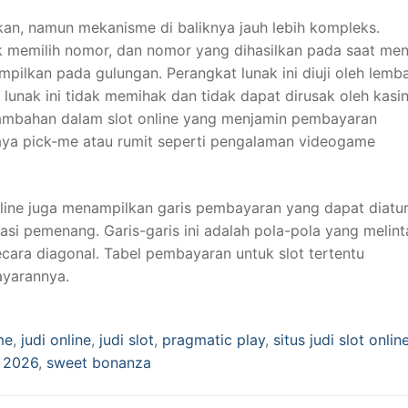
kan, namun mekanisme di baliknya jauh lebih kompleks.
ak memilih nomor, dan nomor yang dihasilkan pada saat me
mpilkan pada gulungan. Perangkat lunak ini diuji oleh lemb
unak ini tidak memihak dan tidak dapat dirusak oleh kasi
tambahan dalam slot online yang menjamin pembayaran
aya pick-me atau rumit seperti pengalaman videogame
t online juga menampilkan garis pembayaran yang dapat diatu
i pemenang. Garis-garis ini adalah pola-pola yang melint
ecara diagonal. Tabel pembayaran untuk slot tertentu
yarannya.
me
,
judi online
,
judi slot
,
pragmatic play
,
situs judi slot onlin
k 2026
,
sweet bonanza