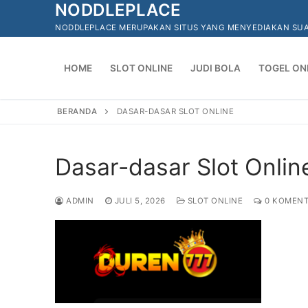
NODDLEPLACE
Lompat
ke
NODDLEPLACE MERUPAKAN SITUS YANG MENYEDIAKAN SUATU
konten
HOME
SLOT ONLINE
JUDI BOLA
TOGEL ON
BERANDA
DASAR-DASAR SLOT ONLINE
Dasar-dasar Slot Onlin
ADMIN
JULI 5, 2026
SLOT ONLINE
0 KOMENT