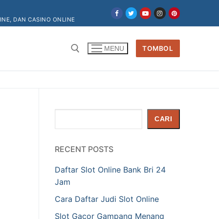
INE, DAN CASINO ONLINE
TOMBOL
MENU
Cari
CARI
RECENT POSTS
Daftar Slot Online Bank Bri 24
Jam
Cara Daftar Judi Slot Online
Slot Gacor Gampang Menang