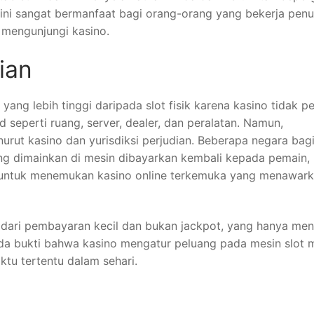
 ini sangat bermanfaat bagi orang-orang yang bekerja pen
 mengunjungi kasino.
ian
ng lebih tinggi daripada slot fisik karena kasino tidak pe
seperti ruang, server, dealer, dan peralatan. Namun,
rut kasino dan yurisdiksi perjudian. Beberapa negara bag
ng dimainkan di mesin dibayarkan kembali kepada pemain,
g untuk menemukan kasino online terkemuka yang menawar
 dari pembayaran kecil dan bukan jackpot, yang hanya me
 ada bukti bahwa kasino mengatur peluang pada mesin slot 
u tertentu dalam sehari.