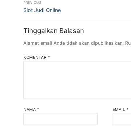
Navigasi
PREVIOUS
Previous
pos
Slot Judi Online
post:
Tinggalkan Balasan
Alamat email Anda tidak akan dipublikasikan.
Ru
KOMENTAR
*
NAMA
*
EMAIL
*