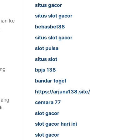
situs gacor
situs slot gacor
ian ke
bebasbet88
g
situs slot gacor
slot pulsa
situs slot
ang
bpjs 138
bandar togel
https://arjuna138.site/
uang
cemara 77
i.
slot gacor
slot gacor hari ini
slot gacor