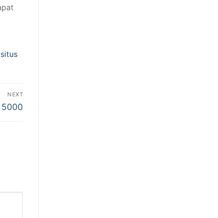
apat
,
situs
NEXT
n 5000