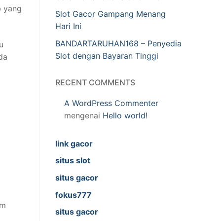
b yang
Slot Gacor Gampang Menang
Hari Ini
BANDARTARUHAN168 – Penyedia
u
Slot dengan Bayaran Tinggi
da
RECENT COMMENTS
A WordPress Commenter
mengenai
Hello world!
link gacor
situs slot
situs gacor
fokus777
um
situs gacor