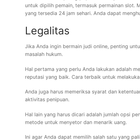
untuk dipilih pemain, termasuk permainan slot.
yang tersedia 24 jam sehari. Anda dapat menghub
Legalitas
Jika Anda ingin bermain judi online, penting untu
masalah hukum.
Hal pertama yang perlu Anda lakukan adalah mem
reputasi yang baik. Cara terbaik untuk melakuka
Anda juga harus memeriksa syarat dan ketentua
aktivitas penipuan.
Hal lain yang harus dicari adalah jumlah opsi p
metode untuk menyetor dan menarik uang.
Ini agar Anda dapat memilih salah satu yang pa