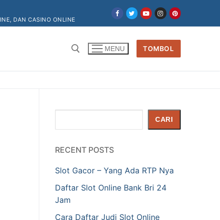
INE, DAN CASINO ONLINE
TOMBOL
MENU
Cari
CARI
RECENT POSTS
Slot Gacor – Yang Ada RTP Nya
Daftar Slot Online Bank Bri 24
Jam
Cara Daftar Judi Slot Online