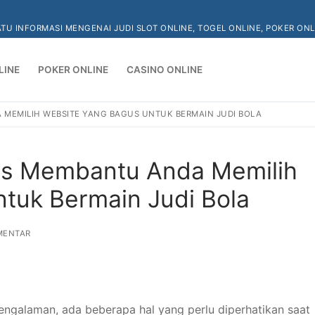
 INFORMASI MENGENAI JUDI SLOT ONLINE, TOGEL ONLINE, POKER ONL
LINE
POKER ONLINE
CASINO ONLINE
DA MEMILIH WEBSITE YANG BAGUS UNTUK BERMAIN JUDI BOLA
Cari:
Tips Membantu Anda Memilih
tuk Bermain Judi Bola
MENTAR
galaman, ada beberapa hal yang perlu diperhatikan saat