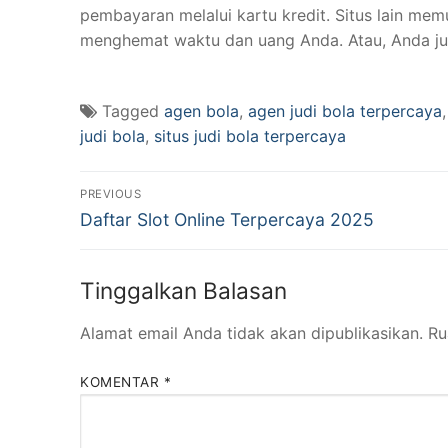
pembayaran melalui kartu kredit. Situs lain mem
menghemat waktu dan uang Anda. Atau, Anda j
Tagged
agen bola
,
agen judi bola terpercaya
judi bola
,
situs judi bola terpercaya
Navigasi
PREVIOUS
Previous
pos
Daftar Slot Online Terpercaya 2025
post:
Tinggalkan Balasan
Alamat email Anda tidak akan dipublikasikan.
Ru
KOMENTAR
*