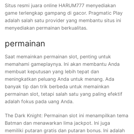
Situs resmi juara online HARUM777 menyediakan
game terlengkap gampang di gacor. Pragmatic Play
adalah salah satu provider yang membantu situs ini
menyediakan permainan berkualitas.
permainan
Saat memainkan permainan slot, penting untuk
memahami gameplaynya. Ini akan membantu Anda
membuat keputusan yang lebih tepat dan
meningkatkan peluang Anda untuk menang. Ada
banyak tip dan trik berbeda untuk memainkan
permainan slot, tetapi salah satu yang paling efektif
adalah fokus pada uang Anda.
The Dark Knight: Permainan slot ini menampilkan tema
Batman dan menawarkan lima jackpot. Ini juga
memiliki putaran gratis dan putaran bonus. Ini adalah