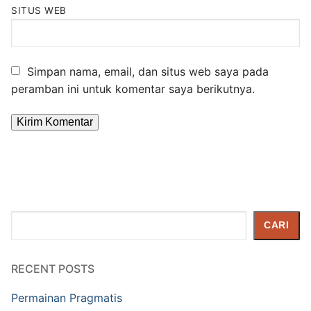
SITUS WEB
Simpan nama, email, dan situs web saya pada
peramban ini untuk komentar saya berikutnya.
Cari
CARI
RECENT POSTS
Permainan Pragmatis