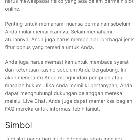
harus mewaspadai risiko yang ada dalam bermain slot
online.
Penting untuk memahami nuansa permainan sebelum
Anda mulai memainkannya. Selain memahami
aturannya, Anda juga harus mempelajari berbagai jenis
fitur bonus yang tersedia untuk Anda.
Anda juga harus memastikan untuk membaca syarat
dan ketentuan kasino sebelum Anda bergabung. Ini
akan membantu Anda menghindari penipuan atau
masalah hukum. Jika Anda memiliki pertanyaan, Anda
dapat menghubungi dukungan pelanggan mereka
melalui Live Chat. Anda juga dapat memeriksa bagian
FAQ mereka untuk informasi lebih lanjut.
Simbol
Judi slot gacor hari ini di Indonesia tetap menjadi