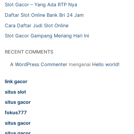
Slot Gacor – Yang Ada RTP Nya
Daftar Slot Online Bank Bri 24 Jam
Cara Daftar Judi Slot Online
Slot Gacor Gampang Menang Hari Ini
RECENT COMMENTS
A WordPress Commenter
mengenai
Hello world!
link gacor
situs slot
situs gacor
fokus777
situs gacor
situs gacor