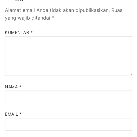
Alamat email Anda tidak akan dipublikasikan.
Ruas
yang wajib ditandai
*
KOMENTAR
*
NAMA
*
EMAIL
*