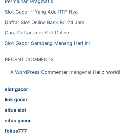
Permainan Pragmatis
Slot Gacor – Yang Ada RTP Nya
Daftar Slot Online Bank Bri 24 Jam
Cara Daftar Judi Slot Online
Slot Gacor Gampang Menang Hari Ini
RECENT COMMENTS
A WordPress Commenter
mengenai
Hello world!
slot gacor
link gacor
situs slot
situs gacor
fokus777