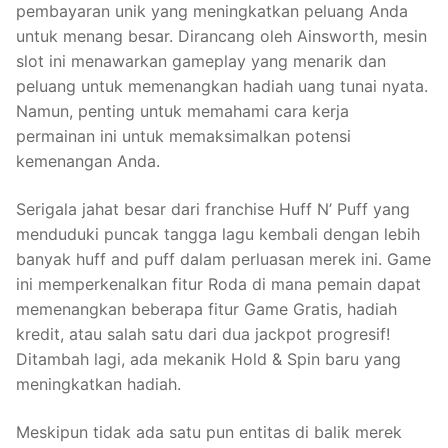
pembayaran unik yang meningkatkan peluang Anda
untuk menang besar. Dirancang oleh Ainsworth, mesin
slot ini menawarkan gameplay yang menarik dan
peluang untuk memenangkan hadiah uang tunai nyata.
Namun, penting untuk memahami cara kerja
permainan ini untuk memaksimalkan potensi
kemenangan Anda.
Serigala jahat besar dari franchise Huff N’ Puff yang
menduduki puncak tangga lagu kembali dengan lebih
banyak huff and puff dalam perluasan merek ini. Game
ini memperkenalkan fitur Roda di mana pemain dapat
memenangkan beberapa fitur Game Gratis, hadiah
kredit, atau salah satu dari dua jackpot progresif!
Ditambah lagi, ada mekanik Hold & Spin baru yang
meningkatkan hadiah.
Meskipun tidak ada satu pun entitas di balik merek