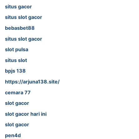
situs gacor
situs slot gacor
bebasbet88
situs slot gacor
slot pulsa
situs slot
bpjs 138
https://arjuna138.site/
cemara 77
slot gacor
slot gacor hari ini
slot gacor
pen4d