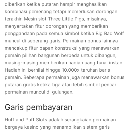
diberikan ketika putaran hampir menghasilkan
kombinasi pemenang tetapi memerlukan dorongan
terakhir. Mesin slot Three Little Pigs, misalnya,
menyertakan fitur dorongan yang memberikan
penggandaan pada semua simbol ketika Big Bad Wolf
muncul di seberang garis. Permainan bonus lainnya
mencakup fitur papan konstruksi yang menawarkan
pemain pilihan bangunan berbeda untuk dibangun,
masing-masing memberikan hadiah uang tunai instan.
Hadiah ini bernilai hingga 10.000x taruhan baris
pemain. Beberapa permainan juga menawarkan bonus
putaran gratis ketika tiga atau lebih simbol pencar
permainan muncul di gulungan.
Garis pembayaran
Huff and Puff Slots adalah serangkaian permainan
bergaya kasino yang menampilkan sistem garis