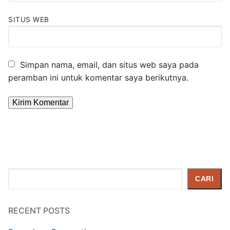
SITUS WEB
Simpan nama, email, dan situs web saya pada
peramban ini untuk komentar saya berikutnya.
Cari
CARI
RECENT POSTS