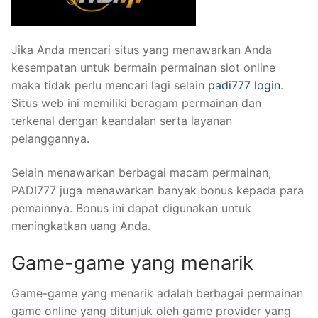
Jika Anda mencari situs yang menawarkan Anda
kesempatan untuk bermain permainan slot online
maka tidak perlu mencari lagi selain
padi777 login
.
Situs web ini memiliki beragam permainan dan
terkenal dengan keandalan serta layanan
pelanggannya.
Selain menawarkan berbagai macam permainan,
PADI777 juga menawarkan banyak bonus kepada para
pemainnya. Bonus ini dapat digunakan untuk
meningkatkan uang Anda.
Game-game yang menarik
Game-game yang menarik adalah berbagai permainan
game online yang ditunjuk oleh game provider yang