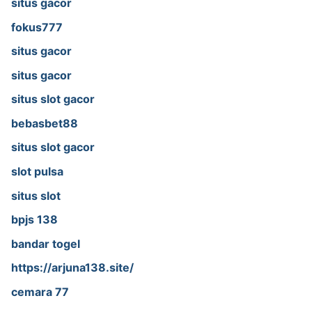
situs gacor
fokus777
situs gacor
situs gacor
situs slot gacor
bebasbet88
situs slot gacor
slot pulsa
situs slot
bpjs 138
bandar togel
https://arjuna138.site/
cemara 77