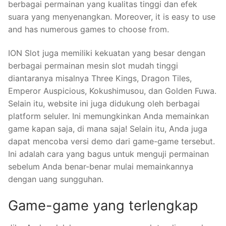
berbagai permainan yang kualitas tinggi dan efek
suara yang menyenangkan. Moreover, it is easy to use
and has numerous games to choose from.
ION Slot juga memiliki kekuatan yang besar dengan
berbagai permainan mesin slot mudah tinggi
diantaranya misalnya Three Kings, Dragon Tiles,
Emperor Auspicious, Kokushimusou, dan Golden Fuwa.
Selain itu, website ini juga didukung oleh berbagai
platform seluler. Ini memungkinkan Anda memainkan
game kapan saja, di mana saja! Selain itu, Anda juga
dapat mencoba versi demo dari game-game tersebut.
Ini adalah cara yang bagus untuk menguji permainan
sebelum Anda benar-benar mulai memainkannya
dengan uang sungguhan.
Game-game yang terlengkap