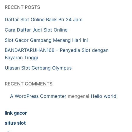
RECENT POSTS
Daftar Slot Online Bank Bri 24 Jam
Cara Daftar Judi Slot Online
Slot Gacor Gampang Menang Hari Ini
BANDARTARUHAN168 – Penyedia Slot dengan
Bayaran Tinggi
Ulasan Slot Gerbang Olympus
RECENT COMMENTS
A WordPress Commenter
mengenai
Hello world!
link gacor
situs slot