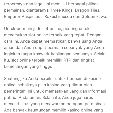
terpercaya dan legal. Ini memiliki berbagai pilihan
permainan, diantaranya Three Kings, Dragon Tiles,
Emperor Auspicious, Kokushimusou dan Golden Fuwa.
Untuk bermain judi slot online, penting untuk
menemukan slot online terbaik yang tepat. Dengan
cara ini, Anda dapat memastikan bahwa uang Anda
aman dan Anda dapat bermain sebanyak yang Anda
inginkan tanpa khawatir kehilangan semuanya. Selain
itu, slot online terbaik memiliki RTP dan tingkat
kemenangan yang tinggi.
Saat ini, jika Anda berpikir untuk bermain di kasino
online, sebaiknya pilih kasino yang diatur oleh
pemerintah. Ini untuk memastikan uang dan informasi
pribadi Anda aman. Selain itu, Anda juga harus
mencari situs yang menawarkan beragam permainan.
Ada banyak keuntungan memilih kasino online yang