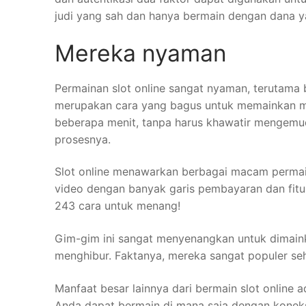
judi yang sah dan hanya bermain dengan dana 
Mereka nyaman
Permainan slot online sangat nyaman, terutama b
merupakan cara yang bagus untuk memainkan me
beberapa menit, tanpa harus khawatir mengem
prosesnya.
Slot online menawarkan berbagai macam permaina
video dengan banyak garis pembayaran dan fitu
243 cara untuk menang!
Gim-gim ini sangat menyenangkan untuk dimain
menghibur. Faktanya, mereka sangat populer seh
Manfaat besar lainnya dari bermain slot online a
Anda dapat bermain di mana saja dengan koneks