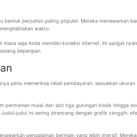
tu bentuk perjudian paling populer. Mereka menawarkan b
 menghabiskan waktu.
i mana saja Anda memiliki koneksi internet. Ini sangat nya
sedang bepergian.
kan
anya perlu memeriksa tabel pembayaran, sesuaikan ukuran
permainan mulai dari slot tiga gulungan klasik hingga slo
Judul-judul ini sering dirancang dengan grafik canggih, ef
 menawarkan pengalaman bermain yang lebih imersif. Mereka