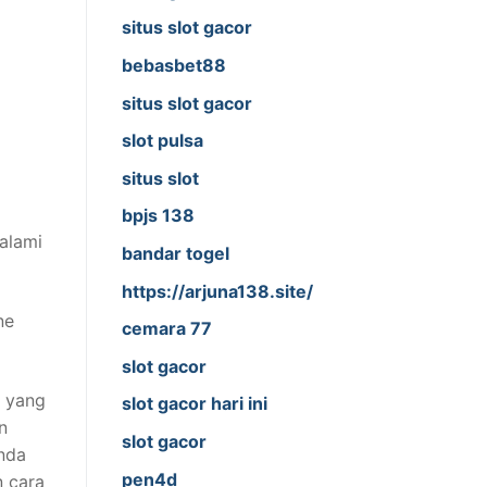
situs slot gacor
bebasbet88
situs slot gacor
slot pulsa
situs slot
bpjs 138
galami
bandar togel
https://arjuna138.site/
ne
cemara 77
slot gacor
u yang
slot gacor hari ini
n
slot gacor
nda
pen4d
 cara