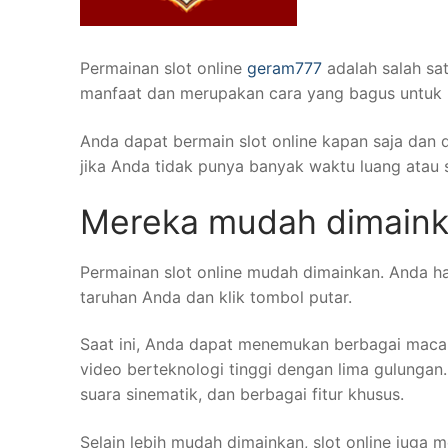
Permainan slot online
geram777
adalah salah sa
manfaat dan merupakan cara yang bagus untuk
Anda dapat bermain slot online kapan saja dan d
jika Anda tidak punya banyak waktu luang atau 
Mereka mudah dimain
Permainan slot online mudah dimainkan. Anda h
taruhan Anda dan klik tombol putar.
Saat ini, Anda dapat menemukan berbagai macam 
video berteknologi tinggi dengan lima gulungan. 
suara sinematik, dan berbagai fitur khusus.
Selain lebih mudah dimainkan, slot online juga