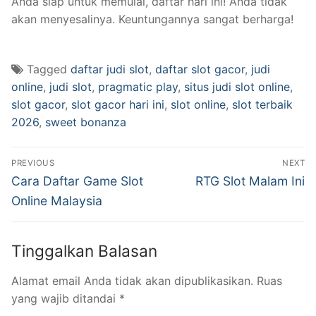
Anda siap untuk memulai, daftar hari ini! Anda tidak
akan menyesalinya. Keuntungannya sangat berharga!
Tagged
daftar judi slot
,
daftar slot gacor
,
judi
online
,
judi slot
,
pragmatic play
,
situs judi slot online
,
slot gacor
,
slot gacor hari ini
,
slot online
,
slot terbaik
2026
,
sweet bonanza
Navigasi
PREVIOUS
NEXT
pos
Previous
Next
Cara Daftar Game Slot
RTG Slot Malam Ini
post:
post:
Online Malaysia
Tinggalkan Balasan
Alamat email Anda tidak akan dipublikasikan.
Ruas
yang wajib ditandai
*