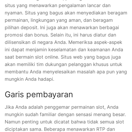
situs yang menawarkan pengalaman lancar dan
nyaman. Situs yang bagus akan menyediakan beragam
permainan, lingkungan yang aman, dan beragam
pilihan deposit. Ini juga akan menawarkan berbagai
promosi dan bonus. Selain itu, ini harus diatur dan
dilisensikan di negara Anda. Memeriksa aspek-aspek
ini dapat menjamin keselamatan dan keamanan Anda
saat bermain slot online. Situs web yang bagus juga
akan memiliki tim dukungan pelanggan khusus untuk
membantu Anda menyelesaikan masalah apa pun yang
mungkin Anda hadapi.
Garis pembayaran
Jika Anda adalah penggemar permainan slot, Anda
mungkin sudah familiar dengan sensasi menang besar.
Namun penting untuk dicatat bahwa tidak semua slot
diciptakan sama. Beberapa menawarkan RTP dan