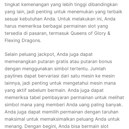
tingkat kemenangan yang lebih tinggi dibandingkan
yang lain, jadi penting untuk menemukan yang terbaik
sesuai kebutuhan Anda. Untuk melakukan ini, Anda
harus memeriksa berbagai permainan slot yang
tersedia di pasaran, termasuk Queens of Glory &
Flexing Dragons.
Selain peluang jackpot, Anda juga dapat
memenangkan putaran gratis atau putaran bonus
dengan menggunakan simbol tertentu. Jumlah
paylines dapat bervariasi dari satu mesin ke mesin
lainnya, jadi penting untuk mengetahui mesin mana
yang aktif sebelum bermain. Anda juga dapat
memeriksa tabel pembayaran permainan untuk melihat
simbol mana yang memberi Anda uang paling banyak.
Anda juga dapat memilih permainan dengan taruhan
maksimal untuk memaksimalkan peluang Anda untuk
menang. Dengan begini, Anda bisa bermain slot