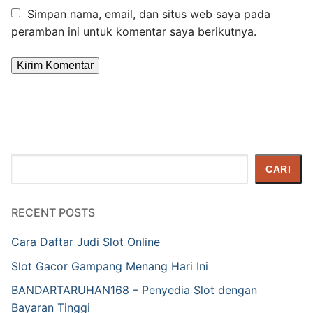
Simpan nama, email, dan situs web saya pada
peramban ini untuk komentar saya berikutnya.
Cari
CARI
RECENT POSTS
Cara Daftar Judi Slot Online
Slot Gacor Gampang Menang Hari Ini
BANDARTARUHAN168 – Penyedia Slot dengan
Bayaran Tinggi