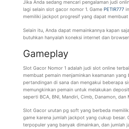
Jika Anda sedang mencari pengalaman judi onli
lagi selain slot gacor nomor 1. Game
PETIR777
in
memiliki jackpot progresif yang dapat membuat
Selain itu, Anda dapat memainkannya kapan saja
butuhkan hanyalah koneksi internet dan browser
Gameplay
Slot Gacor Nomor 1 adalah judi slot online terba
membuat pemain menjaminkan keamanan yang be
pertandingan di sana dan mengakui beberapa s
memungkinkan pemain untuk melakukan deposit t
seperti BCA, BNI, Mandiri, Cimb, Danamon, dan 
Slot Gacor urutan pg soft yang berbeda memiliki
game karena jumlah jackpot yang cukup besar. 
terpopuler yang banyak dimainkan, dan jumlah j