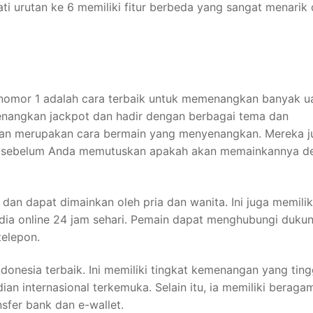
ti urutan ke 6 memiliki fitur berbeda yang sangat menarik
 nomor 1 adalah cara terbaik untuk memenangkan banyak u
enangkan jackpot dan hadir dengan berbagai tema dan
an merupakan cara bermain yang menyenangkan. Mereka j
 sebelum Anda memutuskan apakah akan memainkannya d
an dapat dimainkan oleh pria dan wanita. Ini juga memilik
edia online 24 jam sehari. Pemain dapat menghubungi duku
telepon.
ndonesia terbaik. Ini memiliki tingkat kemenangan yang ting
dian internasional terkemuka. Selain itu, ia memiliki beraga
sfer bank dan e-wallet.