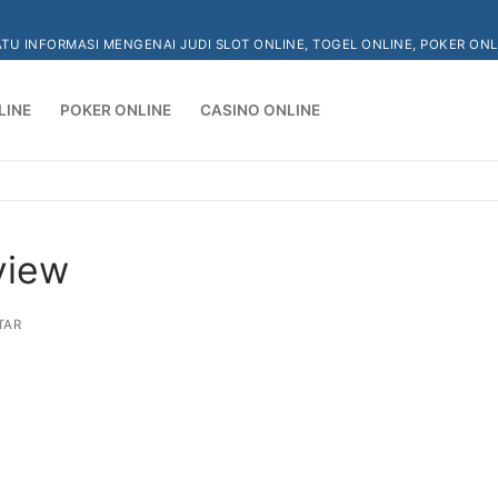
 INFORMASI MENGENAI JUDI SLOT ONLINE, TOGEL ONLINE, POKER ONL
LINE
POKER ONLINE
CASINO ONLINE
Cari:
view
TAR