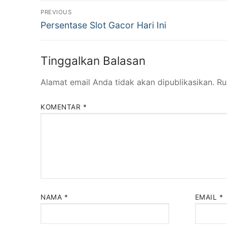
Navigasi
PREVIOUS
Previous
pos
Persentase Slot Gacor Hari Ini
post:
Tinggalkan Balasan
Alamat email Anda tidak akan dipublikasikan.
Ru
KOMENTAR
*
NAMA
*
EMAIL
*