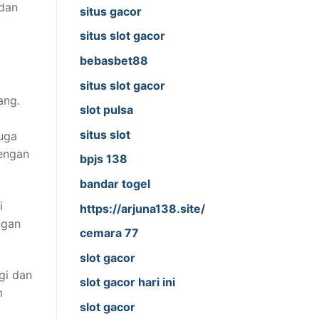
 dan
situs gacor
situs slot gacor
bebasbet88
situs slot gacor
ang.
slot pulsa
situs slot
uga
engan
bpjs 138
bandar togel
i
https://arjuna138.site/
ngan
cemara 77
slot gacor
gi dan
slot gacor hari ini
m
slot gacor