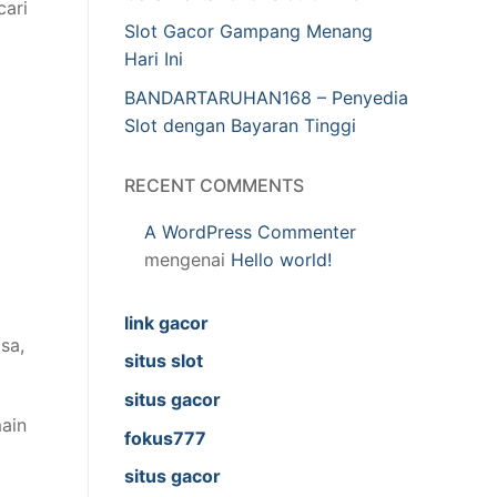
cari
Slot Gacor Gampang Menang
Hari Ini
BANDARTARUHAN168 – Penyedia
Slot dengan Bayaran Tinggi
RECENT COMMENTS
A WordPress Commenter
mengenai
Hello world!
link gacor
sa,
situs slot
situs gacor
main
fokus777
situs gacor