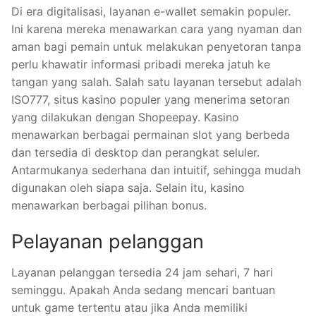
Di era digitalisasi, layanan e-wallet semakin populer.
Ini karena mereka menawarkan cara yang nyaman dan
aman bagi pemain untuk melakukan penyetoran tanpa
perlu khawatir informasi pribadi mereka jatuh ke
tangan yang salah. Salah satu layanan tersebut adalah
ISO777, situs kasino populer yang menerima setoran
yang dilakukan dengan Shopeepay. Kasino
menawarkan berbagai permainan slot yang berbeda
dan tersedia di desktop dan perangkat seluler.
Antarmukanya sederhana dan intuitif, sehingga mudah
digunakan oleh siapa saja. Selain itu, kasino
menawarkan berbagai pilihan bonus.
Pelayanan pelanggan
Layanan pelanggan tersedia 24 jam sehari, 7 hari
seminggu. Apakah Anda sedang mencari bantuan
untuk game tertentu atau jika Anda memiliki