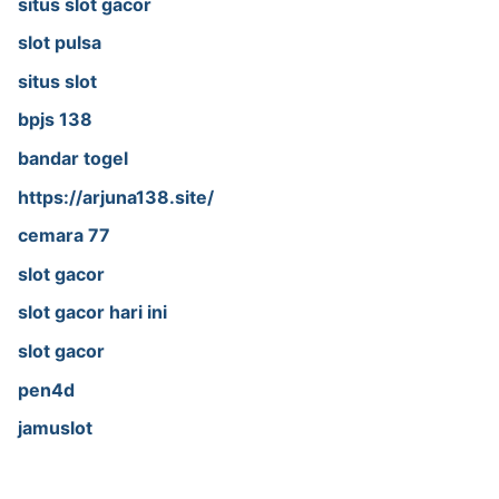
situs slot gacor
slot pulsa
situs slot
bpjs 138
bandar togel
https://arjuna138.site/
cemara 77
slot gacor
slot gacor hari ini
slot gacor
pen4d
jamuslot