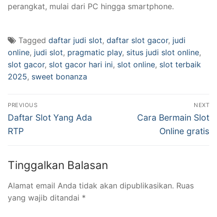
perangkat, mulai dari PC hingga smartphone.
Tagged
daftar judi slot
,
daftar slot gacor
,
judi
online
,
judi slot
,
pragmatic play
,
situs judi slot online
,
slot gacor
,
slot gacor hari ini
,
slot online
,
slot terbaik
2025
,
sweet bonanza
Navigasi
PREVIOUS
NEXT
pos
Previous
Next
Daftar Slot Yang Ada
Cara Bermain Slot
post:
post:
RTP
Online gratis
Tinggalkan Balasan
Alamat email Anda tidak akan dipublikasikan.
Ruas
yang wajib ditandai
*