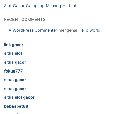
Slot Gacor Gampang Menang Hari Ini
RECENT COMMENTS
A WordPress Commenter
mengenai
Hello world!
link gacor
situs slot
situs gacor
fokus777
situs gacor
situs gacor
situs slot gacor
bebasbet88