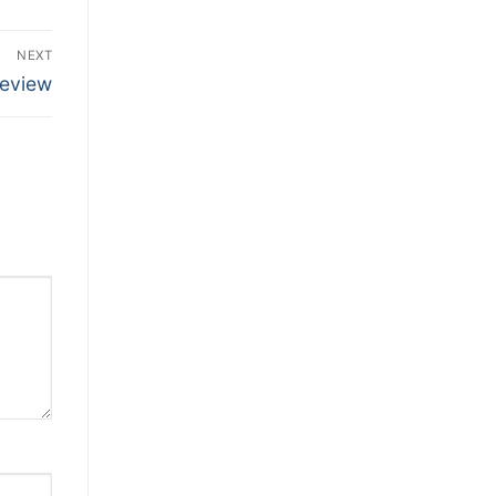
NEXT
Review