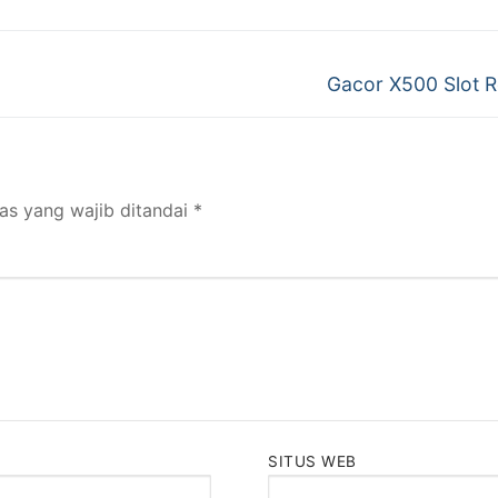
Next
Gacor X500 Slot 
post:
as yang wajib ditandai
*
SITUS WEB