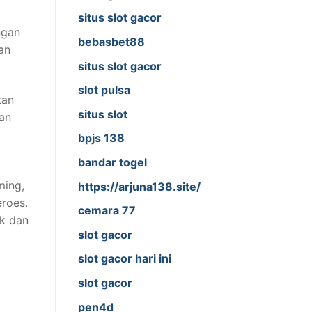
situs slot gacor
ngan
bebasbet88
an
situs slot gacor
slot pulsa
tan
situs slot
an
bpjs 138
bandar togel
ming,
https://arjuna138.site/
eroes.
cemara 77
ck dan
slot gacor
slot gacor hari ini
slot gacor
pen4d