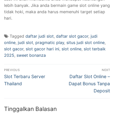
lebih banyak. Jika anda bermain game slot online yang
tidak hoki, maka anda harus memenuhi target setiap
hari.
Tagged
daftar judi slot
,
daftar slot gacor
,
judi
online
,
judi slot
,
pragmatic play
,
situs judi slot online
,
slot gacor
,
slot gacor hari ini
,
slot online
,
slot terbaik
2025
,
sweet bonanza
Navigasi
PREVIOUS
NEXT
pos
Previous
Next
Slot Terbaru Server
Daftar Slot Online –
post:
post:
Thailand
Dapat Bonus Tanpa
Deposit
Tinggalkan Balasan