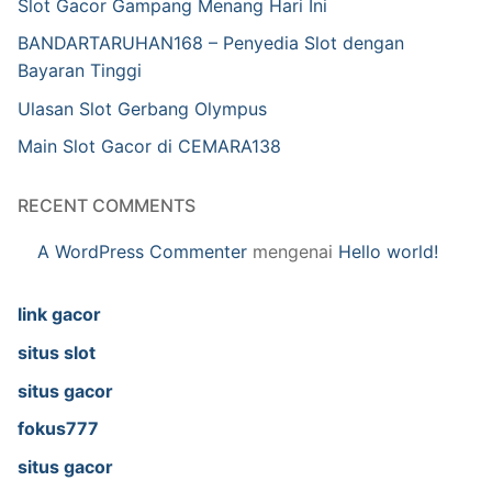
Slot Gacor Gampang Menang Hari Ini
BANDARTARUHAN168 – Penyedia Slot dengan
Bayaran Tinggi
Ulasan Slot Gerbang Olympus
Main Slot Gacor di CEMARA138
RECENT COMMENTS
A WordPress Commenter
mengenai
Hello world!
link gacor
situs slot
situs gacor
fokus777
situs gacor