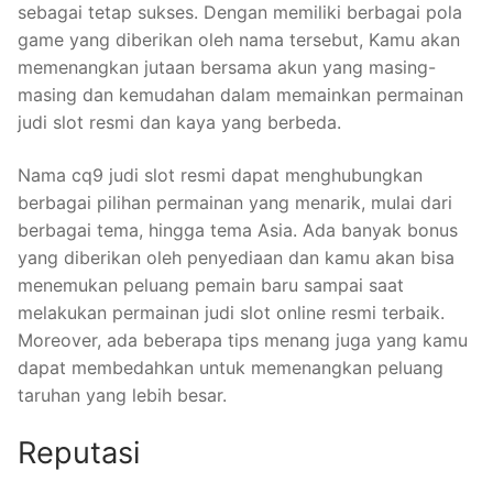
sebagai tetap sukses. Dengan memiliki berbagai pola
game yang diberikan oleh nama tersebut, Kamu akan
memenangkan jutaan bersama akun yang masing-
masing dan kemudahan dalam memainkan permainan
judi slot resmi dan kaya yang berbeda.
Nama cq9 judi slot resmi dapat menghubungkan
berbagai pilihan permainan yang menarik, mulai dari
berbagai tema, hingga tema Asia. Ada banyak bonus
yang diberikan oleh penyediaan dan kamu akan bisa
menemukan peluang pemain baru sampai saat
melakukan permainan judi slot online resmi terbaik.
Moreover, ada beberapa tips menang juga yang kamu
dapat membedahkan untuk memenangkan peluang
taruhan yang lebih besar.
Reputasi