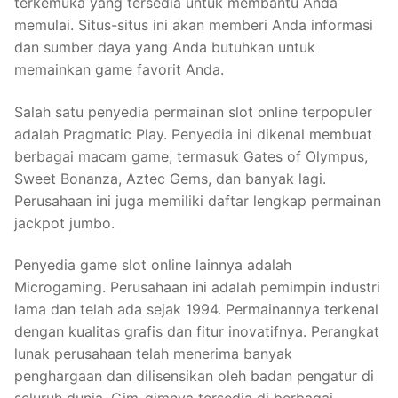
terkemuka yang tersedia untuk membantu Anda
memulai. Situs-situs ini akan memberi Anda informasi
dan sumber daya yang Anda butuhkan untuk
memainkan game favorit Anda.
Salah satu penyedia permainan slot online terpopuler
adalah Pragmatic Play. Penyedia ini dikenal membuat
berbagai macam game, termasuk Gates of Olympus,
Sweet Bonanza, Aztec Gems, dan banyak lagi.
Perusahaan ini juga memiliki daftar lengkap permainan
jackpot jumbo.
Penyedia game slot online lainnya adalah
Microgaming. Perusahaan ini adalah pemimpin industri
lama dan telah ada sejak 1994. Permainannya terkenal
dengan kualitas grafis dan fitur inovatifnya. Perangkat
lunak perusahaan telah menerima banyak
penghargaan dan dilisensikan oleh badan pengatur di