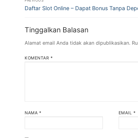
PREVIOUS
Previous
pos
Daftar Slot Online – Dapat Bonus Tanpa Dep
post:
Tinggalkan Balasan
Alamat email Anda tidak akan dipublikasikan.
Ru
KOMENTAR
*
NAMA
*
EMAIL
*