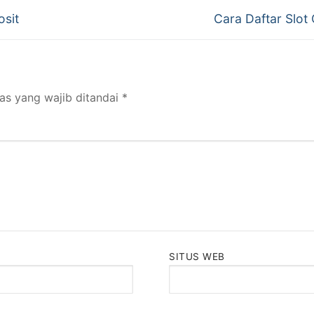
Next
osit
Cara Daftar Slot 
post:
as yang wajib ditandai
*
SITUS WEB