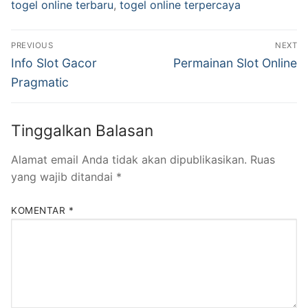
togel online terbaru
,
togel online terpercaya
Navigasi
PREVIOUS
NEXT
pos
Previous
Next
Info Slot Gacor
Permainan Slot Online
post:
post:
Pragmatic
Tinggalkan Balasan
Alamat email Anda tidak akan dipublikasikan.
Ruas
yang wajib ditandai
*
KOMENTAR
*