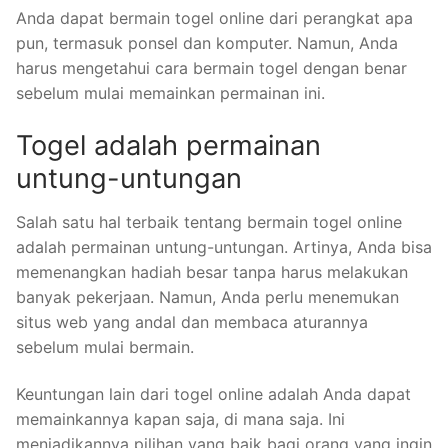
Anda dapat bermain togel online dari perangkat apa
pun, termasuk ponsel dan komputer. Namun, Anda
harus mengetahui cara bermain togel dengan benar
sebelum mulai memainkan permainan ini.
Togel adalah permainan
untung-untungan
Salah satu hal terbaik tentang bermain togel online
adalah permainan untung-untungan. Artinya, Anda bisa
memenangkan hadiah besar tanpa harus melakukan
banyak pekerjaan. Namun, Anda perlu menemukan
situs web yang andal dan membaca aturannya
sebelum mulai bermain.
Keuntungan lain dari togel online adalah Anda dapat
memainkannya kapan saja, di mana saja. Ini
menjadikannya pilihan yang baik bagi orang yang ingin