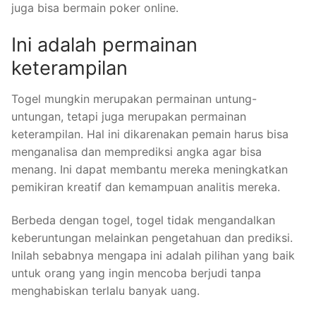
juga bisa bermain poker online.
Ini adalah permainan
keterampilan
Togel mungkin merupakan permainan untung-
untungan, tetapi juga merupakan permainan
keterampilan. Hal ini dikarenakan pemain harus bisa
menganalisa dan memprediksi angka agar bisa
menang. Ini dapat membantu mereka meningkatkan
pemikiran kreatif dan kemampuan analitis mereka.
Berbeda dengan togel, togel tidak mengandalkan
keberuntungan melainkan pengetahuan dan prediksi.
Inilah sebabnya mengapa ini adalah pilihan yang baik
untuk orang yang ingin mencoba berjudi tanpa
menghabiskan terlalu banyak uang.