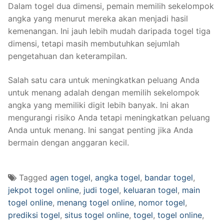
Dalam togel dua dimensi, pemain memilih sekelompok
angka yang menurut mereka akan menjadi hasil
kemenangan. Ini jauh lebih mudah daripada togel tiga
dimensi, tetapi masih membutuhkan sejumlah
pengetahuan dan keterampilan.
Salah satu cara untuk meningkatkan peluang Anda
untuk menang adalah dengan memilih sekelompok
angka yang memiliki digit lebih banyak. Ini akan
mengurangi risiko Anda tetapi meningkatkan peluang
Anda untuk menang. Ini sangat penting jika Anda
bermain dengan anggaran kecil.
Tagged
agen togel
,
angka togel
,
bandar togel
,
jekpot togel online
,
judi togel
,
keluaran togel
,
main
togel online
,
menang togel online
,
nomor togel
,
prediksi togel
,
situs togel online
,
togel
,
togel online
,