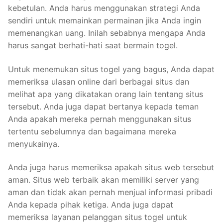
kebetulan. Anda harus menggunakan strategi Anda
sendiri untuk memainkan permainan jika Anda ingin
memenangkan uang. Inilah sebabnya mengapa Anda
harus sangat berhati-hati saat bermain togel.
Untuk menemukan situs togel yang bagus, Anda dapat
memeriksa ulasan online dari berbagai situs dan
melihat apa yang dikatakan orang lain tentang situs
tersebut. Anda juga dapat bertanya kepada teman
Anda apakah mereka pernah menggunakan situs
tertentu sebelumnya dan bagaimana mereka
menyukainya.
Anda juga harus memeriksa apakah situs web tersebut
aman. Situs web terbaik akan memiliki server yang
aman dan tidak akan pernah menjual informasi pribadi
Anda kepada pihak ketiga. Anda juga dapat
memeriksa layanan pelanggan situs togel untuk