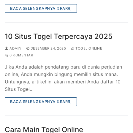
BACA SELENGKAPNYA %RARR;
10 Situs Togel Terpercaya 2025
ADMIN
DESEMBER 24, 2025
TOGEL ONLINE
0 KOMENTAR
Jika Anda adalah pendatang baru di dunia perjudian
online, Anda mungkin bingung memilih situs mana.
Untungnya, artikel ini akan memberi Anda daftar 10
Situs Togel…
BACA SELENGKAPNYA %RARR;
Cara Main Togel Online