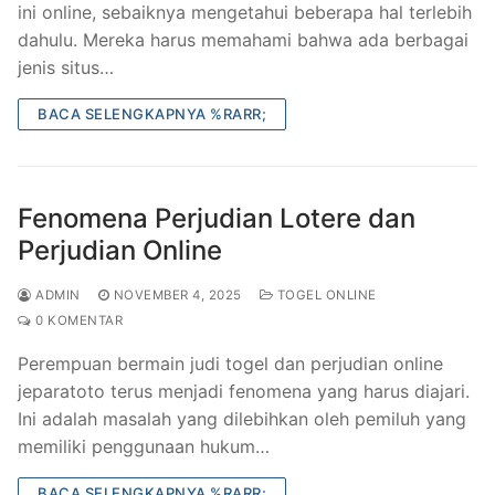
ini online, sebaiknya mengetahui beberapa hal terlebih
dahulu. Mereka harus memahami bahwa ada berbagai
jenis situs…
BACA SELENGKAPNYA %RARR;
Fenomena Perjudian Lotere dan
Perjudian Online
ADMIN
NOVEMBER 4, 2025
TOGEL ONLINE
0 KOMENTAR
Perempuan bermain judi togel dan perjudian online
jeparatoto terus menjadi fenomena yang harus diajari.
Ini adalah masalah yang dilebihkan oleh pemiluh yang
memiliki penggunaan hukum…
BACA SELENGKAPNYA %RARR;