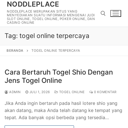
NODDLEPLACE
Lompat
ke
NODDLEPLACE MERUPAKAN SITUS YANG
MENYEDIAKAN SUATU INFORMASI MENGENAI JUDI
konten
SLOT ONLINE, TOGEL ONLINE, POKER ONLINE, DAN
CASINO ONLINE
Tag:
togel online terpercaya
Cari:
BERANDA
TOGEL ONLINE TERPERCAYA
Cara Bertaruh Togel Shio Dengan
Jens Togel Online
ADMIN
JULI 1, 2026
TOGEL ONLINE
0 KOMENTAR
Jika Anda ingin bertaruh pada hasil lotere shio yang
akan datang, maka Anda telah datang ke tempat yang
tepat. Ada banyak opsi berbeda yang tersedia…