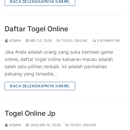
BACA SELENGKAPNYA %RARR;
Daftar Togel Online
ADMIN
MEI 23, 2026
TOGEL ONLINE
0 KOMENTAR
Jika Anda adalah orang yang suka bermain game
online, daftar togel online keluaran macau adalah
salah satu pilihan terbaik. Ini adalah permainan
peluang yang tersedia…
BACA SELENGKAPNYA %RARR;
Togel Online Jp
ADMIN
JANUARI 14, 2026
TOGEL ONLINE