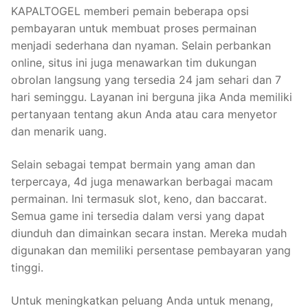
KAPALTOGEL memberi pemain beberapa opsi
pembayaran untuk membuat proses permainan
menjadi sederhana dan nyaman. Selain perbankan
online, situs ini juga menawarkan tim dukungan
obrolan langsung yang tersedia 24 jam sehari dan 7
hari seminggu. Layanan ini berguna jika Anda memiliki
pertanyaan tentang akun Anda atau cara menyetor
dan menarik uang.
Selain sebagai tempat bermain yang aman dan
terpercaya, 4d juga menawarkan berbagai macam
permainan. Ini termasuk slot, keno, dan baccarat.
Semua game ini tersedia dalam versi yang dapat
diunduh dan dimainkan secara instan. Mereka mudah
digunakan dan memiliki persentase pembayaran yang
tinggi.
Untuk meningkatkan peluang Anda untuk menang,