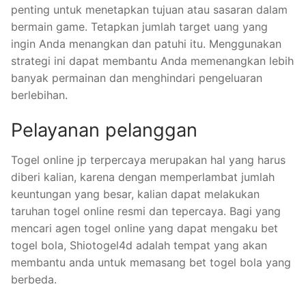
penting untuk menetapkan tujuan atau sasaran dalam
bermain game. Tetapkan jumlah target uang yang
ingin Anda menangkan dan patuhi itu. Menggunakan
strategi ini dapat membantu Anda memenangkan lebih
banyak permainan dan menghindari pengeluaran
berlebihan.
Pelayanan pelanggan
Togel online jp terpercaya merupakan hal yang harus
diberi kalian, karena dengan memperlambat jumlah
keuntungan yang besar, kalian dapat melakukan
taruhan togel online resmi dan tepercaya. Bagi yang
mencari agen togel online yang dapat mengaku bet
togel bola, Shiotogel4d adalah tempat yang akan
membantu anda untuk memasang bet togel bola yang
berbeda.