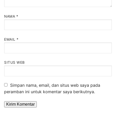
NAMA
*
EMAIL
*
SITUS WEB
Simpan nama, email, dan situs web saya pada
peramban ini untuk komentar saya berikutnya.