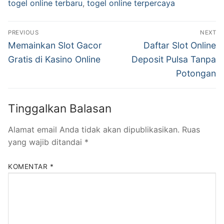
togel online terbaru
,
togel online terpercaya
Navigasi
PREVIOUS
NEXT
pos
Previous
Next
Memainkan Slot Gacor
Daftar Slot Online
post:
post:
Gratis di Kasino Online
Deposit Pulsa Tanpa
Potongan
Tinggalkan Balasan
Alamat email Anda tidak akan dipublikasikan.
Ruas
yang wajib ditandai
*
KOMENTAR
*